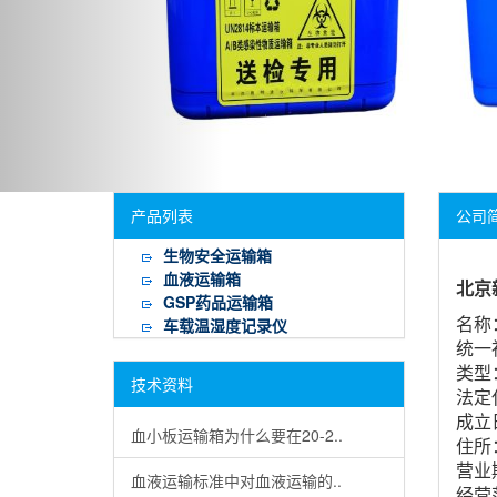
产品列表
公司
生物安全运输箱
血液运输箱
北京
GSP药品运输箱
车载温湿度记录仪
名称
统一社
类型
技术资料
法定
成立日
血小板运输箱为什么要在20-2..
住所
营业期
血液运输标准中对血液运输的..
经营