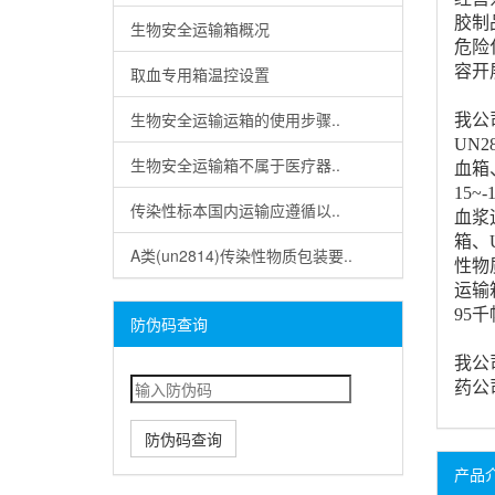
胶制
生物安全运输箱概况
危险
容开
取血专用箱温控设置
生物安全运输运箱的使用步骤..
我公
UN
生物安全运输箱不属于医疗器..
血箱
15
传染性标本国内运输应遵循以..
血浆
箱、
A类(un2814)传染性物质包装要..
性物
运输
95
防伪码查询
我公
药公
防伪码查询
产品