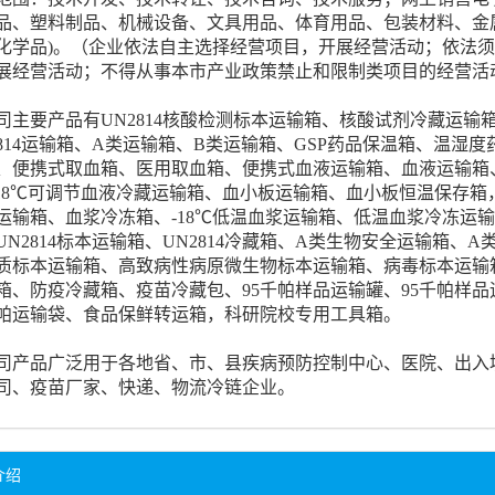
品、塑料制品、机械设备、文具用品、体育用品、包装材料、金
化学品)。（企业依法自主选择经营项目，开展经营活动；依法
展经营活动；不得从事本市产业政策禁止和限制类项目的经营活
司主要产品有UN2814核酸检测标本运输箱、核酸试剂冷藏运输
2814运输箱、A类运输箱、B类运输箱、GSP药品保温箱、温湿
、便携式取血箱、医用取血箱、便携式血液运输箱、血液运输箱、
~-18℃可调节血液冷藏运输箱、血小板运输箱、血小板恒温保存
运输箱、血浆冷冻箱、-18℃低温血浆运输箱、低温血浆冷冻运输
UN2814标本运输箱、UN2814冷藏箱、A类生物安全运输箱
质标本运输箱、高致病性病原微生物标本运输箱、病毒标本运输箱
箱、防疫冷藏箱、疫苗冷藏包、95千帕样品运输罐、95千帕样品运
千帕运输袋、食品保鲜转运箱，科研院校专用工具箱。
司产品广泛用于各地省、市、县疾病预防控制中心、医院、出入
司、疫苗厂家、快递、物流冷链企业。
介绍