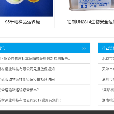
95千帕样品运输罐
铝制UN2814生物安全
资讯
>>
行业资
814感染性物质标本运输箱获得最新检测报告..
北京市
新材远业科技有限公司元旦放假通知
天津市
化延长动物源性传染病疫情持续时间
深圳市
安全运输箱运输哪些标本？
“禽结
新材远业科技有限公司2017感恩有您们！
湖南桃