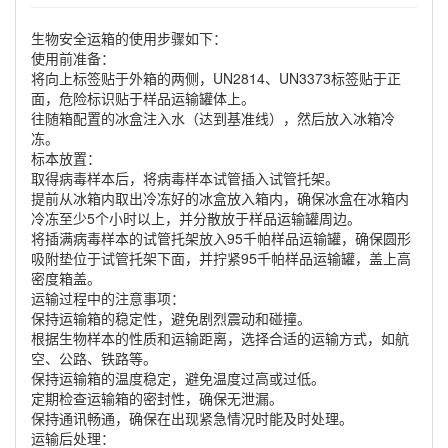
生物安全运箱的使用步骤如下‌：
‌使用前准备‌：
将向上标签贴于外箱的两侧，UN2814、UN3373标签贴于正
面，危险标识贴于样品运输罐体上‌。
往随箱配置的冰盒注入水（达到基准线），然后放入冰箱冷
冻‌。
‌标本放置‌：
取得病毒样本后，将病毒样本试管插入试管托架‌。
提前从冰箱内取出冷冻好的冰盒放入箱内，确保冰盒在冰箱内
冷冻至少5个小时以上，并分散放于样品运输罐周边‌。
将插满病毒样本的试管托架放入95千帕样品运输罐，确保圆形
吸附垫位于试管托架下面，并拧紧95千帕样品运输罐，盖上高
密度箱盖‌。
‌运输过程中的注意事项‌：
保持运输箱的稳定性，避免剧烈震动和碰撞‌。
根据生物样本的性质和运输距离，选择合适的运输方式，如航
空、公路、铁路等‌。
保持运输箱的温度稳定，避免温度过高或过低‌。
定期检查运输箱的密封性，确保无泄漏‌。
保持通讯畅通，确保在出现紧急情况时能及时处理‌。
‌运输后处理‌：