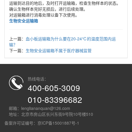
运输到达目的地后，及时打开运输箱，检查生物样本的状态‌。
确认生物样本完好无损后，进行后续处理‌。
对运输箱进行消毒处理以备下次使用‌。
生物安全运输箱
上一篇：
血小板运输箱为什么要在20-24℃的温度范围内运
输？
下一篇：
生物安全运输箱不属于医疗器械监管
热线电话：
400-605-3009
010-83396682
邮箱：lengliananquan@126.com
地址：北京市房山区长兴东街9号院10号楼510
备案许可证编号：
京ICP备15001887号-1